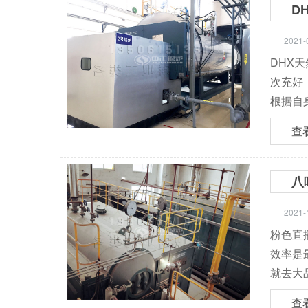
D
2021-
DHX天
次充好
根据自身
查
八
2021-
粉色直播
效率是最
就去大品
查