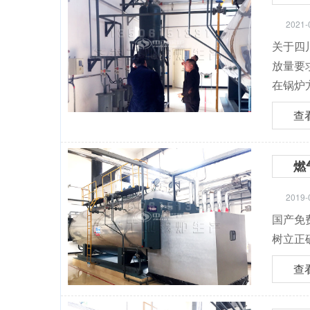
2021-
关于四川
放量要
在锅炉
查
燃
2019-
国产免费
树立正确
查