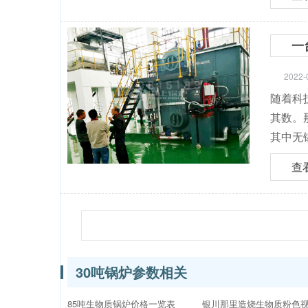
一
2022-
随着科技
其数
其中无
查
30吨锅炉参数相关
85吨生物质锅炉价格一览表